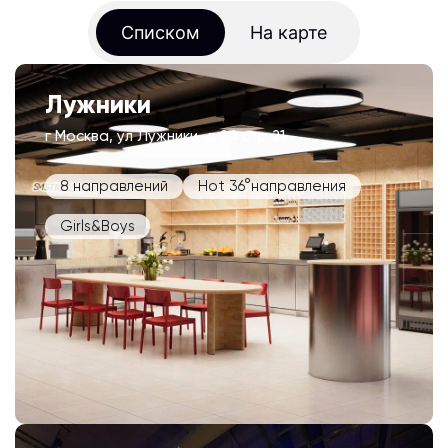
Списком
На карте
Лужники
г Москва, ул Лужники, д 24 стр 21
8 направлений
Hot 36°направления
Girls&Boys