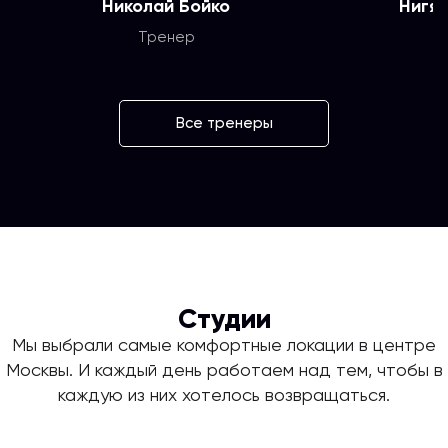
Николай Бойко
Нигя
Тренер
Все тренеры
Студии
Мы выбрали самые комфортные локации в центре
Москвы. И каждый день работаем над тем, чтобы в
каждую из них хотелось возвращаться.