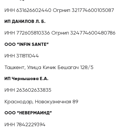
ИНН 631626602440 Огрнип 321774600105087
ИП ДАНИЛОВ Л. Б.
ИНН 772605810336 Огрнип 324774600480786
ООО “INFIN SANTE”
ИНН 311811044
Ташкент, Улица Кичик Бешагач 128/5
ИП Чернышова Е.А.
ИНН 263602633835
Краснодар, Новокузнечная 89
ООО “НЕВЕРМАИНД”
ИНН 7842229394