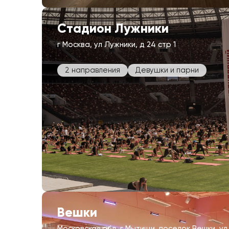
Стадион Лужники
г Москва, ул Лужники, д 24 стр 1
2 направления
Девушки и парни
Вешки
Московская обл, г Мытищи, поселок Вешки, ул