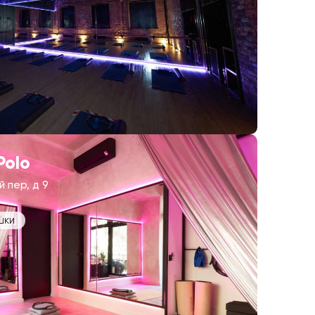
Polo
 пер, д 9
шки