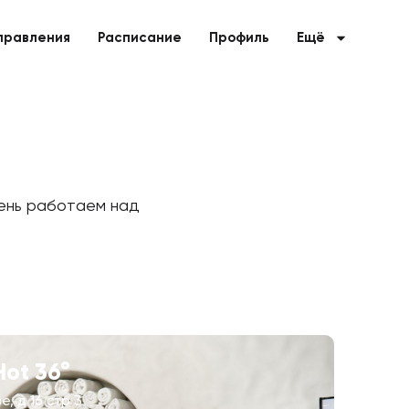
правления
Расписание
Профиль
Ещё
день работаем над
ot 36°
е, д 16 стр 3