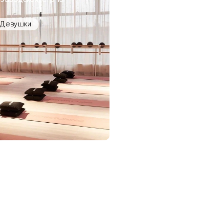
Девушки