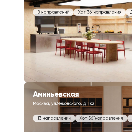
8 направлений
Хот 36°направления
Аминьевская
Москва, ул.Янковского, д 1 к2
13 направлений
Хот 36°направления