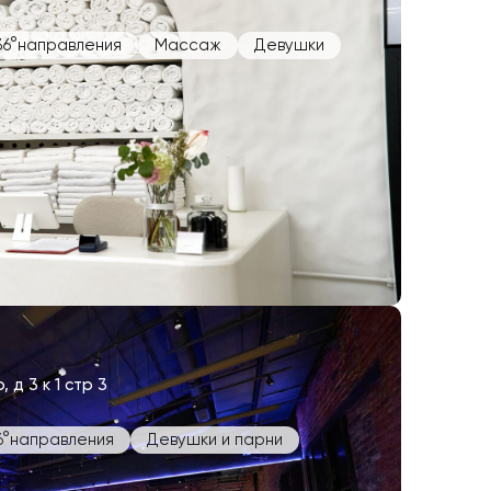
36°направления
Массаж
Девушки
 д 3 к 1 стр 3
6°направления
Девушки и парни