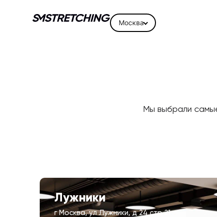
Москва
Мы выбрали самые
Лужники
г Москва, ул Лужники, д 24 стр 21