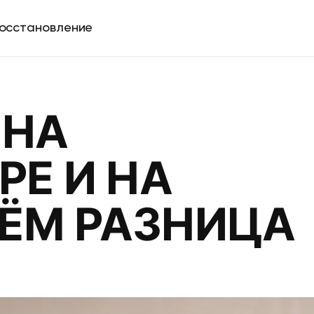
осстановление
 НА
РЕ И НА
ЧЁМ РАЗНИЦА