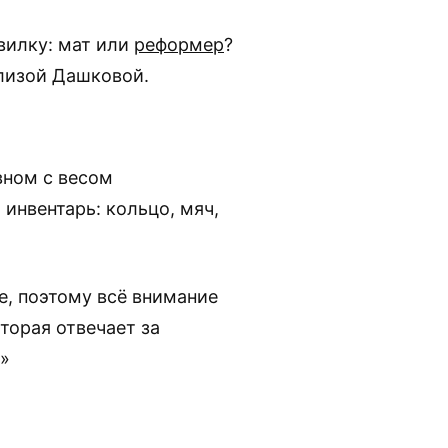
вилку: мат или
реформер
?
лизой Дашковой.
вном с весом
инвентарь: кольцо, мяч,
е, поэтому всё внимание
торая отвечает за
ь»