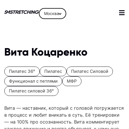
Москва
Вита Коцаренко
Пилатес 36°
Пилатес
Пилатес Силовой
Функционал с петлями
МФР
Пилатес силовой 36°
Вита — наставник, который с головой погружается
в процесс и любит вникать в суть. Её тренировки
— на 100% про осознанность. Вита комментирует
каждое движение и всегда объясняет, к чему оно