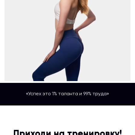
«Успех это 1% таланта и 99% труда»
Приходи на тренировку!